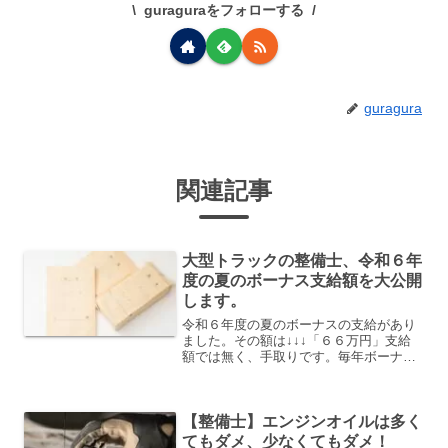
guraguraをフォローする
guragura
関連記事
大型トラックの整備士、令和６年
度の夏のボーナス支給額を大公開
します。
令和６年度の夏のボーナスの支給があり
ました。その額は↓↓↓「６６万円」支給
額では無く、手取りです。毎年ボーナス
の支給額を提示しています。大型トラッ
クの整備士、令和５年度の冬のボーナス
支給額を大公開します。大型トラックの
【整備士】エンジンオイルは多く
整備士、令和５年度の夏...
てもダメ、少なくてもダメ！