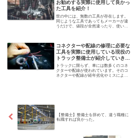
お勧めする実際に使用して良かっ
た工具を紹介！
世の中には、無数の工具が存在します。
同じような工具であってもメーカーが違
うだけで、値段が全然違ったり、使いや
すさが違ったりします。私自身、乗用車
からトラック・バスと色々な車種の整備
を15年以上続けている現役の整備士なの
コネクターや配線の修理に必要な
で、これまでに様々な工...
工具を実際に使用している現役の
トラック整備士が紹介していきま
す。
トラックに限らず、車には数多くのコネ
クターや配線が使われています。そのコ
ネクターや配線が経年劣化やミスによっ
て壊れたり、腐食したりすると修理が必
要になりますよね。そのコネクターや配
線を修理するには普段使用している工具
よりも、特殊な工具が必要...
【整備士】整備士を辞めて、違う職種に
転職すれば良かった。