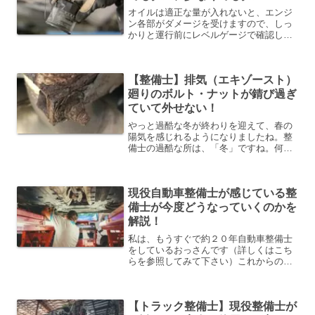
オイルは適正な量が入れないと、エンジ
ン各部がダメージを受けますので、しっ
かりと運行前にレベルゲージで確認しま
しょう。参考までに、私の簡単な経歴で
す。エンジンオイルの役割エンジンオイ
ルには、エンジンを潤滑・冷却・清掃す
【整備士】排気（エキゾースト）
るという重要な役割をして...
廻りのボルト・ナットが錆び過ぎ
ていて外せない！
やっと過酷な冬が終わりを迎えて、春の
陽気を感じれるようになりましたね。整
備士の過酷な所は、「冬」ですね。何が
過酷って寒すぎて手が悴んで、上手い事
工具を握れないという事です。私の勤務
地は、関西ですがそれでも今年の寒さは
現役自動車整備士が感じている整
やばかったですね。これが...
備士が今度どうなっていくのかを
解説！
私は、もうすぐで約２０年自動車整備士
をしているおっさんです（詳しくはこち
らを参照してみて下さい）これからの整
備士業界はは、どうなっていくのか？ず
ばり、技術のある整備士が減り、整備士
の大半は外国人になると思いますその理
【トラック整備士】現役整備士が
由を解説していきます【理...