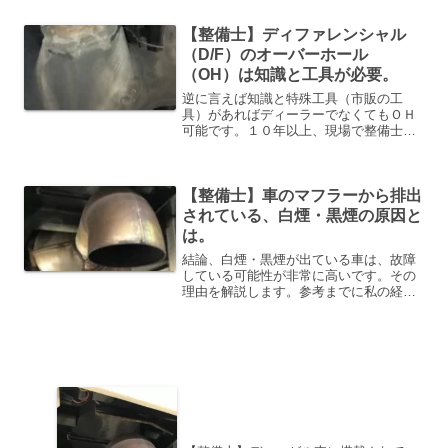
していくのでしょうか？「人間関係」
「給料」「職場環境」「待遇」等、理由
【整備士】ディファレンシャル
は様々あるとは思います私自...
（D/F）のオーバーホール
（OH）は知識と工具が必要。
逆に言えば知識と特殊工具（市販の工
具）があればディーラーでなくてもＯＨ
可能です。１０年以上、現場で整備士を
している私が、その理由を詳しく解説し
ていきますね。私の経歴。①知識まず
は、知識がなければ、全く話になりませ
【整備士】車のマフラーから排出
んね。どういう構造になってい...
されている、白煙・黒煙の原因と
は。
結論、白煙・黒煙が出ている車は、故障
している可能性が非常に高いです。その
理由を解説します。参考までに私の経歴
です。一昔前ほど、白煙・黒煙を出しな
がら走っている車は非常に少なくなった
と思います。昔は真っ黒な黒煙を出しな
がら走っているトラックや...