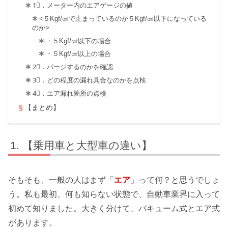
1⃣．メーター内のエアゲージの値
<５Kgf/㎠で止まっているのか５Kgf/㎠以下になっている
のか>
・５Kgf/㎠以下の場合
・５Kgf/㎠以上の場合
2⃣．パージするのかを確認
3⃣．どの程度の漏れ具合なのかを点検
4⃣．エア漏れ箇所の点検
【まとめ】
【乗用車と大型車の違い】
そもそも、一般の人はまず「
エア
」って何？と思うでしょ
う。私も最初、何も知らない状態で、自動車業界に入って
初めて知りました。大きく分けて、バキューム式とエア式
があります。