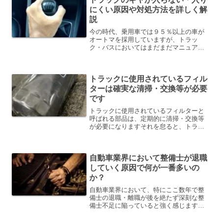
にくい原因や対処方法を詳しく解
説
今の時代、乗用車では９５％以上の車が
オートマを採用していますが、トラッ
ク・バスにおいてはまだまだマニュアル
車が多いですそんな、マニュアル車にお
いてギヤが入らなかったり・入りにくか
ったりする事がありますその原因や対処
トラックに使用されているフィル
方法、自分で簡易的に点検す...
ターは確実な清掃・交換等が必要
です
トラックに使用されているフィルターと
呼ばれる部品は、定期的に清掃・交換等
が必要になりますそれを怠ると、トラッ
クのパフォーマンス大きく下げてしまう
事になりますそうならないように、しっ
かりとメンテナンスを行う事が重要です
自動車業界において整備士が退職
吸気系・排気系・燃料系・...
していく原因で何が一番多いの
か？
自動車業界において、特にここ数年で整
備士の退職・離職が後を絶たず深刻な整
備士不足に陥っていると強く感じますで
は、自動車の整備士は何故どんどん退職