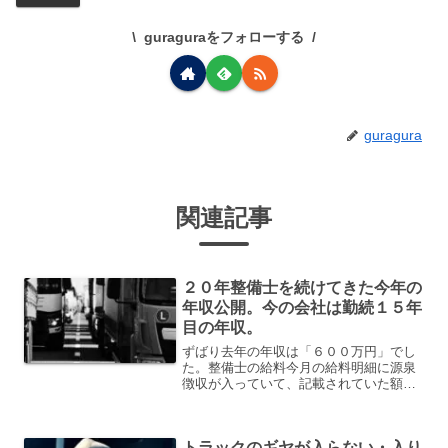
guraguraをフォローする
guragura
関連記事
２０年整備士を続けてきた今年の
年収公開。今の会社は勤続１５年
目の年収。
ずばり去年の年収は「６００万円」でし
た。整備士の給料今月の給料明細に源泉
徴収が入っていて、記載されていた額で
す。厳密には５９６万円でした。もう少
しで大台の６００万円でした。残念なが
ら、届きませんでした。どうですか？こ
トラックのギヤが入らない・入り
の年収。良い？悪い？整備...