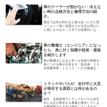
車のクーラーが効かない・冷えな
い時の点検方法と修理方法の紹
介。
最近では冬が終わると春があったかと思
うぐらい一気に温度が上がる日が増えた
と感じますね５～６月でも猛暑日になっ
ていて、車の温度計と確認するとたまに
４０℃を超える暑さになっていますそん
な中、もし仮にクーラーが効かない・冷
車の整備士（エンジニア）になっ
えないといった状態になっ...
たら、身に付く知識や技術・資格
を紹介します
車の整備士になると色々な技術や資格を
身につける事が出来ます。私自身、２０
年弱乗用車・トラック・バスの整備士を
していますが、その中で様々な技術・資
格を取得しました【知識・技術】車の整
備士をすれば、色々な知識・技術が身に
トラックやバスが、走行中に火災
付くと思います。普通に生...
が発生する原因とは何があるの
か？
毎年、全国各地でトラックやバスが走行
中に火災が発生する事案が発生していま
す乗用車でも火災は発生していますが、