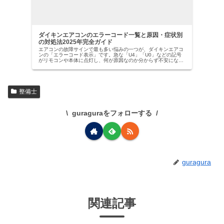
ダイキンエアコンのエラーコード一覧と原因・症状別
の対処法2025年完全ガイド
エアコンの故障サインで最も多い悩みの一つが、ダイキンエアコ
ンの「エラーコード表示」です。急な「U4」「U0」などの記号
がリモコンや本体に点灯し、何が原因なのか分からず不安になっ
た経験はありませんか？【ダイキン社は国内業務用エアコン市場
でトッ…
整備士
guraguraをフォローする
guragura
関連記事