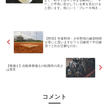
よく、町中で信号で停まる瞬間に、「キ
ー」と甲高い音がしている車を見かける
と思います。俗にいう「ブレーキ鳴き」
という現象ですね。乗用車に限らず、大
型車・バス等でも鳴っていますね。その
原因は大きく分けて２種類有ります。
「ブレーキ装置の当たりが悪...
【野球】学童野球・少年野球の練習時間
が長いと思いますか？１日練習？半日練
習？どれが正解なのか。
【整備士】自動車整備士の転職率の高さ
は異常
コメント