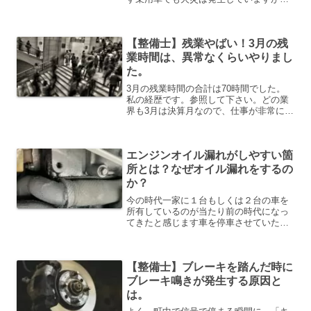
特にトラックやバスは長い距離を走る
為、発生する確率は高くなっていますこ
の記事では、車両火災が発生する原因と
【整備士】残業やばい！3月の残
は何が考えられるのかを説明...
業時間は、異常なくらいやりまし
た。
3月の残業時間の合計は70時間でした。
私の経歴です。参照して下さい。どの業
界も3月は決算月なので、仕事が非常に忙
しいです。車業界もこの時期に、新車を
売る台数が多いので必然的に車検の台数
も多くなります。それに加えて社員のコ
エンジンオイル漏れがしやすい箇
ロナ感染・濃厚接触者...
所とは？なぜオイル漏れをするの
か？
今の時代一家に１台もしくは２台の車を
所有しているのが当たり前の時代になっ
てきたと感じます車を停車させていた所
に黒くシミのような跡が残っていません
か？それは車から漏れた「エンジンオイ
ル」が垂れた跡になります。毎日、同じ
【整備士】ブレーキを踏んだ時に
所に停車していると思いま...
ブレーキ鳴きが発生する原因と
は。