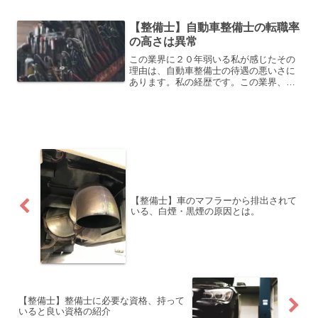
は地獄のようですね。これで、クーラー
が壊れたと思うととてもじゃないけど、
【整備士】自動車整備士の転職率
運転出来ませんよね。壊れ...
の高さは異常
この業界に２０年弱いる私が感じたその
理由は、自動車整備士の待遇の悪いさに
あります。私の経歴です。この業界、最
初に入った会社に最後までいる人は、数
人しかいないと思います。私も一度転職
しました。転職の理由は様々あると思い
ます。私の場合は、整備か...
【整備士】車のマフラーから排出されて
いる、白煙・黒煙の原因とは。
【整備士】整備士に必要な資格、持って
いると良い資格の紹介