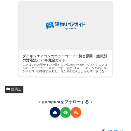
ダイキンエアコンのエラーコード一覧と原因・症状別
の対処法2025年完全ガイド
エアコンの故障サインで最も多い悩みの一つが、ダイキンエアコ
ンの「エラーコード表示」です。急な「U4」「U0」などの記号
がリモコンや本体に点灯し、何が原因なのか分からず不安になっ
た経験はありませんか？【ダイキン社は国内業務用エアコン市場
でトッ…
整備士
guraguraをフォローする
guragura