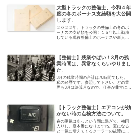
介します。私自身、整備士を１５年以上
大型トラックの整備士、令和４年
経験してきて、実際に数十...
度の冬のボーナス支給額を大公開
します。
２０２２年、トラックの整備士の冬のボ
ーナスの支給額を公開！１５年以上勤務
している現役整備士のボーナスや新人・
中堅のボーナスの支給額も公開！１５年
でどれくらいボーナスが変化していった
のかを詳しく公開中。
【整備士】残業やばい！3月の残
業時間は、異常なくらいやりまし
た。
3月の残業時間の合計は70時間でした。
私の経歴です。参照して下さい。どの業
界も3月は決算月なので、仕事が非常に忙
しいです。車業界もこの時期に、新車を
売る台数が多いので必然的に車検の台数
も多くなります。それに加えて社員のコ
【トラック整備士】エアコンが効
ロナ感染・濃厚接触者...
かない時の点検方法について。
春の陽気はあっという間に過ぎて、梅雨
入りし、夏本番になりますね。夏になる
と一気に増えてくるクーラーの故障につ
いて、解説します。真夏の炎天下の車内