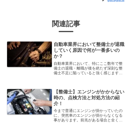
関連記事
自動車業界において整備士が退職
していく原因で何が一番多いの
か？
自動車業界において、特にここ数年で整
備士の退職・離職が後を絶たず深刻な整
備士不足に陥っていると強く感じますで
は、自動車の整備士は何故どんどん退職
していくのでしょうか？「人間関係」
「給料」「職場環境」「待遇」等、理由
【整備士】エンジンがかからない
は様々あるとは思います私自...
時の、点検方法と対処方法の紹
介！
今まで普通にエンジンが掛かっていたの
に、突然車のエンジンが掛からなくなる
事があります。前兆がある場合と全く無
い場合があったりします。自分で対処出
来る場合もありますので、その方法を紹