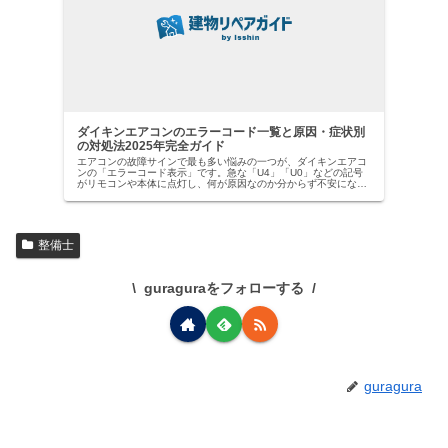
ダイキンエアコンのエラーコード一覧と原因・症状別
の対処法2025年完全ガイド
エアコンの故障サインで最も多い悩みの一つが、ダイキンエアコ
ンの「エラーコード表示」です。急な「U4」「U0」などの記号
がリモコンや本体に点灯し、何が原因なのか分からず不安になっ
た経験はありませんか？【ダイキン社は国内業務用エアコン市場
でトッ…
整備士
guraguraをフォローする
guragura