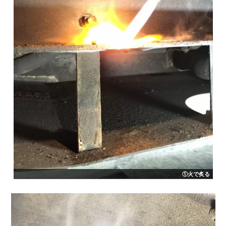
①火で炙る