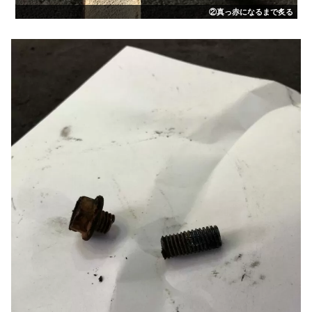
②真っ赤になるまで炙る