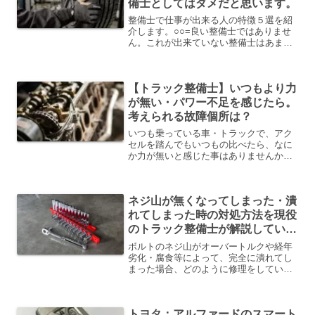
備士としてはダメだと思います。
整備士で仕事が出来る人の特徴５選を紹
介します。○○=良い整備士ではありませ
ん。これが出来ていない整備士はあまり
仕事が出来るとは思えませんね。この５
つの項目が出来ていれば、必然的に良い
整備士になると思います。
【トラック整備士】いつもより力
が無い・パワー不足を感じたら。
考えられる故障個所は？
いつも乗っている車・トラックで、アク
セルを踏んでもいつもの比べたら、なに
か力が無いと感じた事はありませんか？
私は、１５年以上トラックの整備士をし
ていますが、この手の不具合は非常に多
いです。緊急性があるものから、まだ初
ネジ山が無くなってしまった・潰
期段階のものまで、多種多...
れてしまった時の対処方法を現役
のトラック整備士が解説していき
ます。
ボルトのネジ山がオーバートルクや経年
劣化・腐食等によって、完全に潰れてし
まった場合、どのように修理をしていけ
ば良いのか、それは「ヘリサート」と呼
ばれる修理キットによって修理します。
私自身、１５年以上続けている現役の整
トヨタ：アルファードのスマート
備士です。全てのネジ山が...