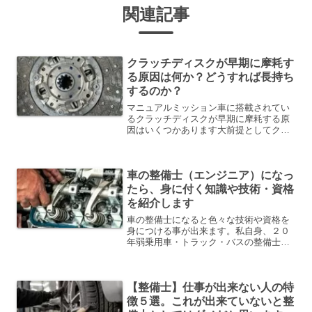
関連記事
クラッチディスクが早期に摩耗す
る原因は何か？どうすれば長持ち
するのか？
マニュアルミッション車に搭載されてい
るクラッチディスクが早期に摩耗する原
因はいくつかあります大前提としてクラ
ッチディスクは基本的に、定期交換部品
なので摩耗して交換する正常ですしか
し、早期に摩耗したらそれは、何か原因
車の整備士（エンジニア）になっ
がありますこの記事では、ク...
たら、身に付く知識や技術・資格
を紹介します
車の整備士になると色々な技術や資格を
身につける事が出来ます。私自身、２０
年弱乗用車・トラック・バスの整備士を
していますが、その中で様々な技術・資
格を取得しました【知識・技術】車の整
備士をすれば、色々な知識・技術が身に
【整備士】仕事が出来ない人の特
付くと思います。普通に生...
徴５選。これが出来ていないと整