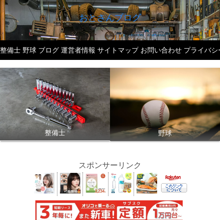
おとさんブログ
整備士
野球
ブログ
運営者情報
サイトマップ
お問い合わせ
プライバシ
整備士
野球
スポンサーリンク