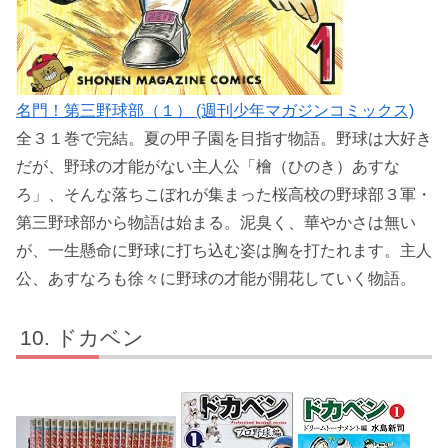
名門！第三野球部（１） (週刊少年マガジンコミックス)
全３１巻で完結。夏の甲子園を目指す物語。野球は大好き
だが、野球の才能がない主人公「檜（ひのき）あすな
ろ」、そんな落ちこぼれが集まった桜高校の野球部３軍・
第三野球部から物語は始まる。泥臭く、華やかさは無い
が、一生懸命に野球に打ち込む姿は胸を打たれます。主人
公、あすなろも徐々に野球の才能が開花していく物語。
ドカベン