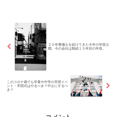
使っていましたが、朝は7時前に家を出な
いと間に合いませんでした。後はコロナ
の影響も有り、8月頃にロードバイクを購
入し、通勤するように...
２０年整備士を続けてきた今年の年収公
開。今の会社は勤続１５年目の年収。
このコロナ禍でも学童や中学の卒団イベ
ント・卒団式はやるべき？中止にするべ
き？