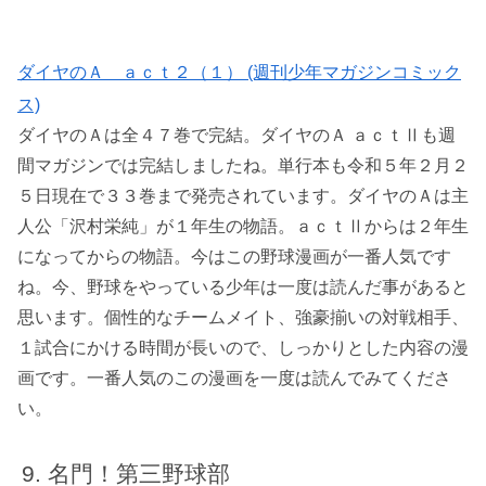
ダイヤのＡ ａｃｔ２（１） (週刊少年マガジンコミック
ス)
ダイヤのＡは全４７巻で完結。ダイヤのＡ ａｃｔⅡも週
間マガジンでは完結しましたね。単行本も令和５年２月２
５日現在で３３巻まで発売されています。ダイヤのＡは主
人公「沢村栄純」が１年生の物語。ａｃｔⅡからは２年生
になってからの物語。今はこの野球漫画が一番人気です
ね。今、野球をやっている少年は一度は読んだ事があると
思います。個性的なチームメイト、強豪揃いの対戦相手、
１試合にかける時間が長いので、しっかりとした内容の漫
画です。一番人気のこの漫画を一度は読んでみてくださ
い。
名門！第三野球部