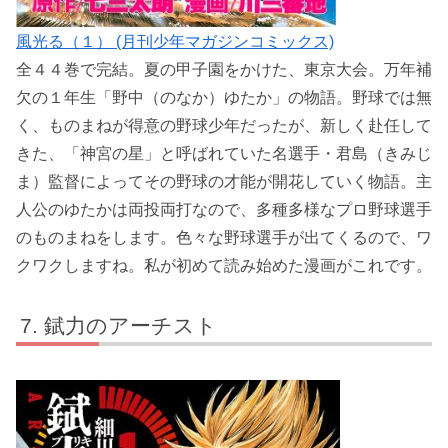
風光る（１） (月刊少年マガジンコミックス)
全４４巻で完結。夏の甲子園をかけた、東京大会。万年補
欠の１年生「野中（のなか）ゆたか」の物語。野球では無
く、ものまねが得意の野球少年だったが、新しく赴任して
きた、「神宮の星」と呼ばれていた名選手・君島（きみじ
ま）監督によってその野球の才能が開花していく物語。主
人公のゆたかは両投両打なので、多種多様なプロ野球選手
のものまねをします。色々な野球選手が出てくるので、ワ
クワクしますね。私が初めて読み始めた漫画がこれです。
錻力のアーチスト