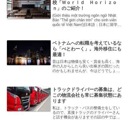
校「Ｗｏｒｌｄ Ｈｏｒｉｚｏ
ｎ」のご紹介！
(Giới thiệu một trường ngôn ngữ Nhật
Bản "Thế giới chân trời" cho sinh viên
quốc tế Việt Nam!)日本語：日本に留学さ
れているベトナム人・これから留学...
ベトナムへの転職を考えているな
ら「べとわーく」。海外移住にも
最適！
昔は日本は物価も安く・賃金も高く、海
外の人からしたら良い出稼ぎの国だった
のかもしれませんが、今はどうでしょ
う。物価の高騰・賃金の低下・経済成長
の低迷で、そこまで魅力のある国でしょ
うか。私の会社でも近年、数多くの外国
トラックドライバーの募集は、ど
人労働者や技能実習生を受け...
この物流会社も常に募集状態にあ
ります
私は、トラック・バスの整備士をしてい
るので、直接トラックのドライバーさん
と話す機会がありますその話の中ではや
り出てくるのが、ドライバー不足の話で
す。どこの物流会社もドライバー不足に