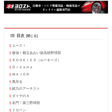
目次
エース！
最強！都立あおい坂高校野球部
ＲＯＯＫＩＥＳ（ルーキーズ）
Ｄｒｅａｍｓ
ＭＡＪＯＲ
風光る
錻力のアーチスト
ダイヤのＡ
名門！第三野球部
ドカベン