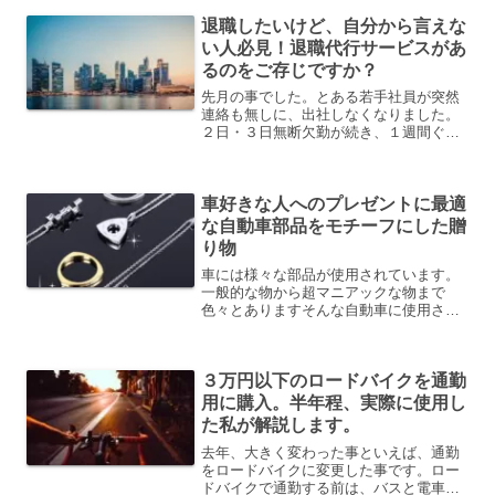
陥っているとの事ですその理由は、色々
退職したいけど、自分から言えな
あるとは思いますがはやり...
い人必見！退職代行サービスがあ
るのをご存じですか？
先月の事でした。とある若手社員が突然
連絡も無しに、出社しなくなりました。
２日・３日無断欠勤が続き、１週間ぐら
いした頃に、部長が「やっぱり○○は辞め
たわ」と言ってきました。その後「本人
じゃなくて、代行サービスの人が来た
車好きな人へのプレゼントに最適
わ」と苦笑いで言いました...
な自動車部品をモチーフにした贈
り物
車には様々な部品が使用されています。
一般的な物から超マニアックな物まで
色々とありますそんな自動車に使用され
ているパーツ・部品をアクセサリーとし
て販売しているのが今回紹介する
「JEREV ジュレブ」ですぜひ、車好き
３万円以下のロードバイクを通勤
な彼氏・旦那へのプレゼント・...
用に購入。半年程、実際に使用し
た私が解説します。
去年、大きく変わった事といえば、通勤
をロードバイクに変更した事です。ロー
ドバイクで通勤する前は、バスと電車を