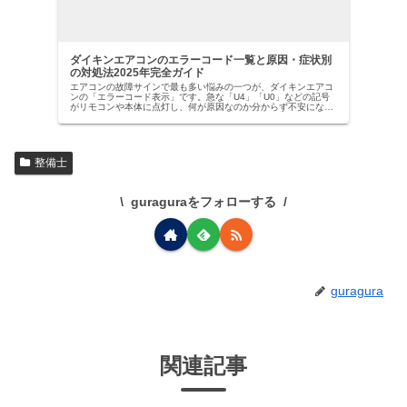
ダイキンエアコンのエラーコード一覧と原因・症状別
の対処法2025年完全ガイド
エアコンの故障サインで最も多い悩みの一つが、ダイキンエアコ
ンの「エラーコード表示」です。急な「U4」「U0」などの記号
がリモコンや本体に点灯し、何が原因なのか分からず不安になっ
た経験はありませんか？【ダイキン社は国内業務用エアコン市場
でトッ…
整備士
guraguraをフォローする
guragura
関連記事