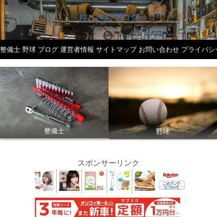
おとさんブログ
整備士
野球
ブログ
運営者情報
サイトマップ
お問い合わせ
プライバシ
整備士
野球
スポンサーリンク