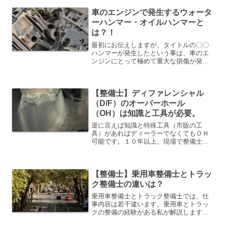
車のエンジンで発生するウォータ
ーハンマー・オイルハンマーと
は？！
最初にお伝えしますが、タイトルの〇〇
ハンマーが発生したという事は、車のエ
ンジンにとって極めて重大な損傷が発生
している状態になりますこの現象が発生
してしまったエンジンはASSY交換かオ
ーバーホールをするしかありませんの
【整備士】ディファレンシャル
で、かなりの高額修理にな...
（D/F）のオーバーホール
（OH）は知識と工具が必要。
逆に言えば知識と特殊工具（市販の工
具）があればディーラーでなくてもＯＨ
可能です。１０年以上、現場で整備士を
している私が、その理由を詳しく解説し
ていきますね。私の経歴。①知識まず
は、知識がなければ、全く話になりませ
【整備士】乗用車整備士とトラッ
んね。どういう構造になってい...
ク整備士の違いは？
乗用車整備士とトラック整備士では、仕
事内容は若干違います。乗用車とトラッ
クの整備の経験がある私が解説します。
私の経歴です。乗用車整備士とトラック