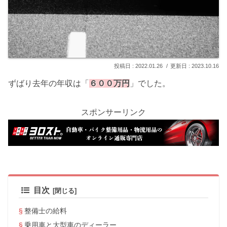
2022.01.26
2023.10.16
ずばり去年の年収は「
６００万円
」でした。
スポンサーリンク
目次
整備士の給料
乗用車と大型車のディーラー