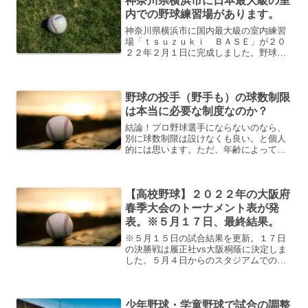
神奈川県横浜市に日本最大級の室
内での野球練習場があります。
神奈川県横浜市に国内最大級の室内練習
場「ｔｓｕｚｕｋｉ ＢＡＳＥ」が２０
２２年２月１日に完成しました。野球に
限った事ではないですが、猛暑の続く今
の時期や雨が続く梅雨の時期など一度は
室内練習場があればと思ったことのある
野球の投手（野手も）の球数制限
学童・少年野球の指導者は...
は本当に必要な制度なのか？
結論！プロ野球選手にならないのなら、
別に球数制限は設けなくも良い。と個人
的には思います。ただ、年齢によって
様々だとは思いますので、各世代別で説
明していきます。【野球】学童野球・少
年野球の練習時間が長いと思いますか？
【高校野球】２０２２年の大阪府
１日練習？半日練習？どれが...
春季大会のトーナメント表が発
表。※５月１７日、最終結果。
※５月１５日の試合結果を更新。１７日
の決勝戦は履正社vs大阪桐蔭に決定しま
した。５月４日からのスタジアムでの試
合の場合は、観戦ＯＫになりました。２
０２２年の大阪府の春季高校野球のトー
ナメン表。開幕戦は4月9日（土）。決勝
少年野球・学童野球で試合の調整
戦は5月14日（土）に決定。4月9日から