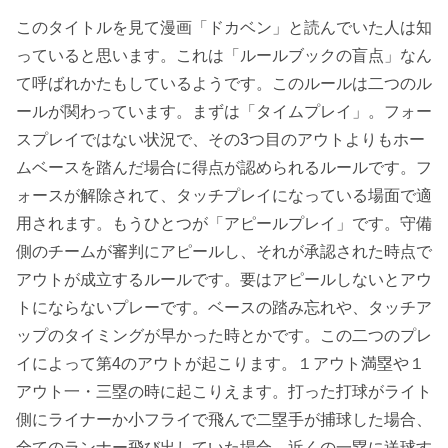
このタイトルを見て漫画「ドカベン」と読んでいた人は知
っていると思います。これは「ルールブックの盲点」なん
て呼ばれかたもしているようです。このルールは二つのル
ールが関わっています。まずは「タイムプレイ」。フォー
スプレイではない状況で、その3つ目のアウトよりもホー
ムベースを踏んだ場合に得点が認められるルールです。フ
ォースが解除されて、タッチプレイになっている場面で適
用されます。もうひとつが「アピールプレイ」です。守備
側のチームが審判にアピールし、それが承認された時点で
アウトが成立するルールです。要はアピールしないとアウ
トにならないプレーです。ベースの踏み忘れや、タッチア
ップのタイミングが早かった時とかです。この二つのプレ
イによって第4のアウトが起こります。１アウト満塁や１
アウト一・三塁の時に起こりえます。打った打球がライト
側にライナーか小フライで飛んで二塁手が捕球した場合、
全てのランナー飛び出していた場合、近くの一塁に送球す