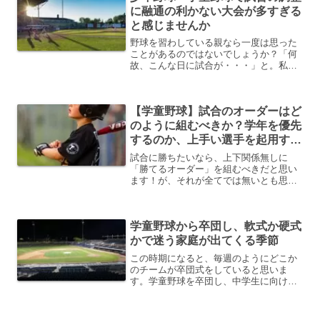
随時更新予定。
に融通の利かない大会が多すぎる
と感じませんか
野球を習わしている親なら一度は思った
ことがあるのではないでしょうか？「何
故、こんな日に試合が・・・」と。私自
身も子供と一緒に学童野球～少年野球を
１０年以上続けています。学童野球では
チームを指揮して色々な大会に申し込ん
【学童野球】試合のオーダーはど
で参加させて頂きました。...
のように組むべきか？学年を優先
するのか、上手い選手を起用する
のか。
試合に勝ちたいなら、上下関係無しに
「勝てるオーダー」を組むべきだと思い
ます！が、それが全てでは無いとも思い
ますし、年齢によっても違ってくるし、
各試合によって変わってくるとは思いま
す。その意味をしっかりと監督・コーチ
学童野球から卒団し、軟式か硬式
が理解して、選手に伝えない...
かで迷う家庭が出てくる季節
この時期になると、毎週のようにどこか
のチームが卒団式をしていると思いま
す。学童野球を卒団し、中学生に向け
て、硬式チームでやるのか、軟式チーム
でやるのか、部活でやるのか、そもそも
野球を辞めるのかと悩む季節ですね。私