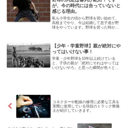
が、今の時代には合っていないと
感じる理由。
私も小学生の頃から野球を習い始めて、
高校までやり、今は結婚して息子達が野
球をやっています。野球を習った時から
言われていたのが「審判の判定は絶対」
です。私が小学生の頃も言われていまし
たし、今も子供達には言っていますが、
【少年・学童野球】親が絶対にや
本当にそれが今の時代に合...
ってはいけない事！
学童・少年野球を10年以上続けている
と、子供の親が「絶対にそれはやっては
いけないやろ」と思った瞬間が色々とあ
ったので紹介します。すでに習っている
人も、もしくはこれから子供が少年・学
童野球を習わそうと思っている親御さん
は是非最後まで読んで参考...
コネクターや配線の修理に必要な工具を
実際に使用している現役のトラック整備
士が紹介していきます。