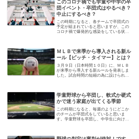
このコロナ禍でも学童や中学の卒
ラブチームを卒団しました...
団イベント・卒団式はやるべき？
中止にするべき？
この時期になると、各チームで卒団式の
予定が組まれていると思いますが、この
コロナ禍で爆発的な感染をしている状態
で果たして、行っても良いのでしょう
か？個人的な意見では感染対策をしっか
りと行った上でやったら、良いと思いま
ＭＬＢで来季から導入される新ル
す。逆になんでダメなのでし...
ール【ピッチ・タイマー】とは？
３月９日（日本時間１０日）に、ＭＬＢ
が来季から導入する新ルールを発表しま
した。試合時間の短縮の為に設けられる
新ルール【ピッチ・タイマー（ピッチ・
クロック）】です。その内容は、投球間
に時間制限を設ける事です。投手にも打
学童野球から卒団し、軟式か硬式
者にも時間制限があります...
かで迷う家庭が出てくる季節
この時期になると、毎週のようにどこか
のチームが卒団式をしていると思いま
す。学童野球を卒団し、中学生に向け
て、硬式チームでやるのか、軟式チーム
でやるのか、部活でやるのか、そもそも
野球を辞めるのかと悩む季節ですね。私
野球の判定は審判が絶対！です
の長男もこの時期はもう卒団し...