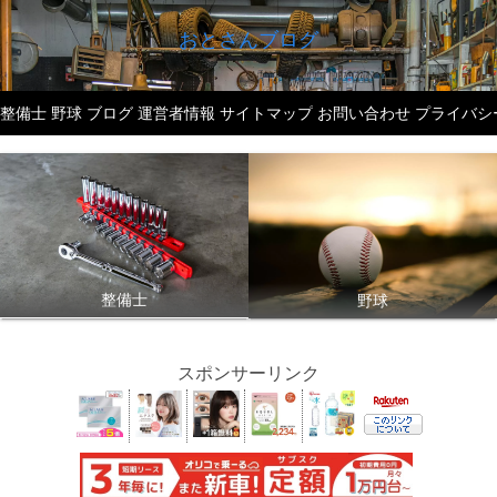
おとさんブログ
整備士
野球
ブログ
運営者情報
サイトマップ
お問い合わせ
プライバシ
整備士
野球
スポンサーリンク