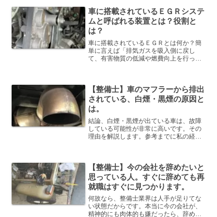
です。乗用車・トラック・バスの整備に
車に搭載されているＥＧＲシステ
携わってきました。現在は...
ムと呼ばれる装置とは？役割と
は？
車に搭載されているＥＧＲとは何か？簡
単に言えば「排気ガスを吸入側に戻し
て、有害物質の低減や燃費向上を行って
いる装置」になります下記の記事でもっ
と詳しく説明していきます簡単に、この
記事を書いている私の紹介です。２０歳
【整備士】車のマフラーから排出
から自動車整備士をしていま...
されている、白煙・黒煙の原因と
は。
結論、白煙・黒煙が出ている車は、故障
している可能性が非常に高いです。その
理由を解説します。参考までに私の経歴
です。一昔前ほど、白煙・黒煙を出しな
がら走っている車は非常に少なくなった
と思います。昔は真っ黒な黒煙を出しな
【整備士】今の会社を辞めたいと
がら走っているトラックや...
思っている人。すぐに辞めても再
就職はすぐに見つかります。
何故なら、整備士業界は人手が足りてな
い状態だからです。本当に今の会社が、
精神的にも肉体的も嫌だったら、辞めた