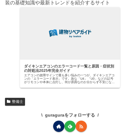
装の基礎知識や最新トレンドを紹介するサイト
ダイキンエアコンのエラーコード一覧と原因・症状別
の対処法2025年完全ガイド
エアコンの故障サインで最も多い悩みの一つが、ダイキンエアコ
ンの「エラーコード表示」です。急な「U4」「U0」などの記号
がリモコンや本体に点灯し、何が原因なのか分からず不安になっ
た経験はありませんか？【ダイキン社は国内業務用エアコン市場
でトッ…
整備士
guraguraをフォローする