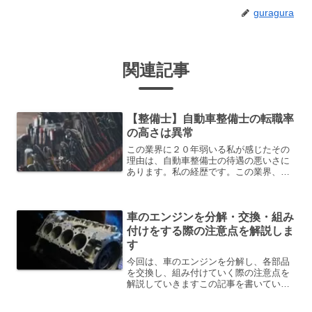
guragura
関連記事
【整備士】自動車整備士の転職率
の高さは異常
この業界に２０年弱いる私が感じたその
理由は、自動車整備士の待遇の悪いさに
あります。私の経歴です。この業界、最
初に入った会社に最後までいる人は、数
人しかいないと思います。私も一度転職
しました。転職の理由は様々あると思い
車のエンジンを分解・交換・組み
ます。私の場合は、整備か...
付けをする際の注意点を解説しま
す
今回は、車のエンジンを分解し、各部品
を交換し、組み付けていく際の注意点を
解説していきますこの記事を書いている
私自身の紹介を簡単にしますね。約２０
年の整備士歴の今でも現役のエンジニア