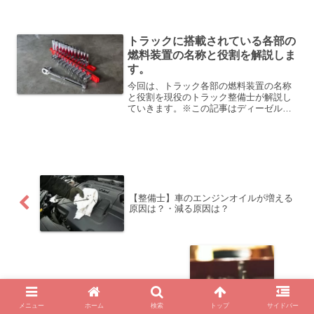
ら良いと思います。辞めてもすぐに仕事
が見つかる職種となっていますので、辞
めたその月にも、新しい所が見つかると
トラックに搭載されている各部の
思います。なので、無理し...
燃料装置の名称と役割を解説しま
す。
今回は、トラック各部の燃料装置の名称
と役割を現役のトラック整備士が解説し
ていきます。※この記事はディーゼル車
の話です。これをしっかりと理解してお
かないと、修理する事も故障診断する事
も出来ません。この記事を読む事によっ
て、トラックにおける燃料...
【整備士】車のエンジンオイルが増える
原因は？・減る原因は？
【整備士】整備士が使用している工具の
メニュー
ホーム
検索
トップ
サイドバー
紹介、その①