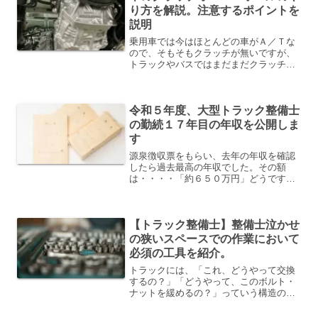
り方を解説。注意するポイントを
説明
乗用車では今はほとんどの車がＡ／Ｔな
ので、そもそもクラッチが無いですが、
トラックやバスではまだまだクラッチ
（マニュアル車）の車が大半です。そこ
で、クラッチオーバーホールをする方法
を解説します。簡単に、私の経歴です。
令和５年度、大型トラック整備士
『クラッチオーバーホールの...
の勤続１７年目の年収を公開しま
す
源泉徴収票をもらい、去年の年収を確認
したら過去最高の年収でした。その額
は・・・・「約６５０万円」どうです
か？一般的な４０代に比べたら少ないか
もしれませんが、整備士としてはそれな
りに多い額ではないでしょうか。（運営
【トラック整備士】整備士泣かせ
者情報）と言っても、整備士歴...
の狭いスペースでの作業において
必須の工具を紹介。
トラックには、「これ、どうやって交換
するの？」「どうやって、このボルト・
ナットを緩めるの？」っていう構造のト
ラックが存在します。私の経歴です。乗
用車は、ほとんどの場合メーカー出荷状