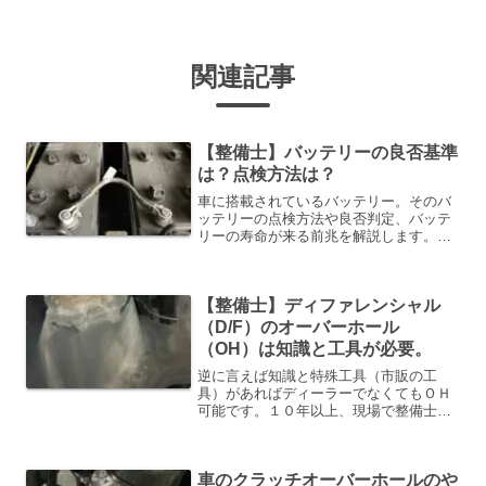
関連記事
【整備士】バッテリーの良否基準
は？点検方法は？
車に搭載されているバッテリー。そのバ
ッテリーの点検方法や良否判定、バッテ
リーの寿命が来る前兆を解説します。バ
ッテリーはどの車に搭載されているの
で、しっかりとメンテナンスを行う事に
よって、長い期間使用する事が可能にな
【整備士】ディファレンシャル
ります。
（D/F）のオーバーホール
（OH）は知識と工具が必要。
逆に言えば知識と特殊工具（市販の工
具）があればディーラーでなくてもＯＨ
可能です。１０年以上、現場で整備士を
している私が、その理由を詳しく解説し
ていきますね。私の経歴。①知識まず
は、知識がなければ、全く話になりませ
車のクラッチオーバーホールのや
んね。どういう構造になってい...