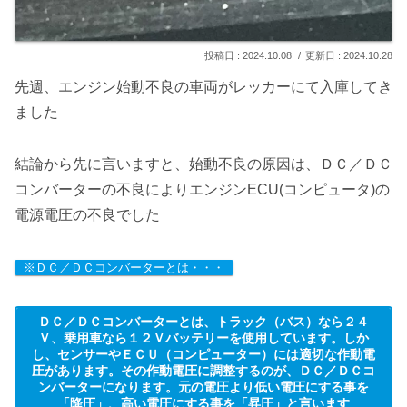
2024.10.08
2024.10.28
先週、エンジン始動不良の車両がレッカーにて入庫してき
ました
結論から先に言いますと、始動不良の原因は、ＤＣ／ＤＣ
コンバーターの不良によりエンジンECU(コンピュータ)の
電源電圧の不良でした
※ＤＣ／ＤＣコンバーターとは・・・
ＤＣ／ＤＣコンバーターとは、トラック（バス）なら２４
Ｖ、乗用車なら１２Ｖバッテリーを使用しています。しか
し、センサーやＥＣＵ（コンピューター）には適切な作動電
圧があります。その作動電圧に調整するのが、ＤＣ／ＤＣコ
ンバーターになります。元の電圧より低い電圧にする事を
「降圧」、高い電圧にする事を「昇圧」と言います