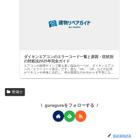
ダイキンエアコンのエラーコード一覧と原因・症状別
の対処法2025年完全ガイド
エアコンの故障サインで最も多い悩みの一つが、ダイキンエアコ
ンの「エラーコード表示」です。急な「U4」「U0」などの記号
がリモコンや本体に点灯し、何が原因なのか分からず不安になっ
た経験はありませんか？【ダイキン社は国内業務用エアコン市場
でトッ…
整備士
guraguraをフォローする
guragura