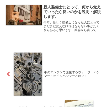
態の車体が多いのですが、トラックの場
新人整備士にとって、何から覚え
合は全く違います。トラッ...
ていったら良いのかを説明・解説
します。
今年、新しく整備士になった人にとって
まだまだ覚えなければならない事がたく
さんあると思います。結論から言って、
まず最初に覚えないとダメな事は基本の
作業になってきます。そもそも整備士の
基本の作業とは何か？と思う人もいると
思いますので、下記の記事...
車のエンジンで発生するウォーターハン
マー・オイルハンマーとは？！