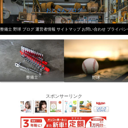
おとさんブログ
整備士
野球
ブログ
運営者情報
サイトマップ
お問い合わせ
プライバシ
整備士
野球
スポンサーリンク