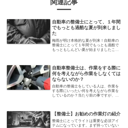
関連記事
自動車の整備士にとって、１年間
でもっとも過酷な夏が到来しまし
た
梅雨が明け本格的な夏が到来！自動車の
整備士にとって１年間でもっとも過酷で
もっともしんどい夏が始まりましたこれ
から整備士になろうと思っている人や今
年整備士１年目の人は本当に覚悟が必要
ですそれだけ、自動車の整備士の夏の仕
自動車整備士は、作業をする際に
事は過酷です簡単にこの時...
何を考えながら作業をしなくては
ならないのか？
自動車の整備士をしている人は、作業を
する際にいったい何を考えながら作業を
しているのか？当たり前の事ですが、作
業前の状態以上に車の状態を良くしない
とダメでだと思います交換しないとダメ
な所以外にも異常が無いかを点検しなが
【整備士】お勧めの作業灯の紹介
ら作業を進めていきますし...
整備士にとってライトは重要な必須アイ
テムになっています。まず持っていない