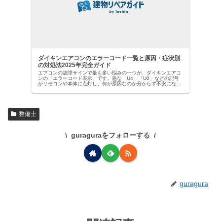
ダイキンエアコンのエラーコード一覧と原因・症状別
の対処法2025年完全ガイド
エアコンの故障サインで最も多い悩みの一つが、ダイキンエアコ
ンの「エラーコード表示」です。急な「U4」「U0」などの記号
がリモコンや本体に点灯し、何が原因なのか分からず不安になっ
た経験はありませんか？【ダイキン社は国内業務用エアコン市場
でトッ…
整備士
guraguraをフォローする
guragura