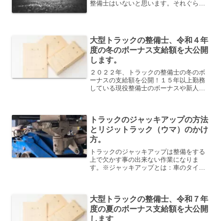
整備士はいないと思います。それぐらい
持っていて当たり前のアイテムです。私
の経歴です。作業をする時も、点検整備
をする時も明るくないと見えないので、
これが無いと全く仕事がで...
大型トラックの整備士、令和４年
度の冬のボーナス支給額を大公開
します。
２０２２年、トラックの整備士の冬のボ
ーナスの支給額を公開！１５年以上勤務
している現役整備士のボーナスや新人・
中堅のボーナスの支給額も公開！１５年
でどれくらいボーナスが変化していった
のかを詳しく公開中。
トラックのジャッキアップの方法
とリジットラック（ウマ）のかけ
方。
トラックのジャッキアップは整備をする
上で欠かす事の出来ない作業になりま
す。※ジャッキアップとは：車のタイヤ
を地面から浮かせて車の下に入って整備
をしやすくしたり、タイヤを外せる状態
にする事ジャッキアップの注意点・ジャ
大型トラックの整備士、令和７年
ッキのかける位置さえ間違わ...
度の夏のボーナス支給額を大公開
します