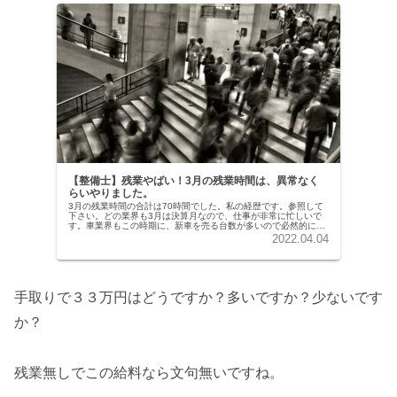
【整備士】残業やばい！3月の残業時間は、異常なく
らいやりました。
3月の残業時間の合計は70時間でした。私の経歴です。参照して
下さい。どの業界も3月は決算月なので、仕事が非常に忙しいで
す。車業界もこの時期に、新車を売る台数が多いので必然的に車
検の台数も多くなります。それに加えて社員のコロナ感染・濃厚
2022.04.04
接触者...
手取りで３３万円はどうですか？多いですか？少ないです
か？
残業無しでこの給料なら文句無いですね。